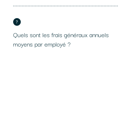
?
Quels sont les frais généraux annuels
moyens par employé ?
{{currencyicon}}
?
Quel est le chiffre d'affaire annuel de
votre entreprise?
{{currencyicon}}